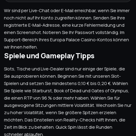
Wir sind per Live-Chat oder E-Mail erreichbar, wenn Sie immer
noch nicht auf Ihr Konto zugreifen können. Senden Sie Ihre
registrierte E-Mail-Adresse, eine kurze Fehlermeldung und
einen Screenshot. Notieren Sie Ihr Passwort vollständig. Im
Support-Bereich Ihres Europa Palace Casino-Kontos können
wir Ihnen helfen.
Spiele und Gameplay Tipps
Slots, Tische und Live-Dealer sind nur einige der Spiele, die
Sie ausprobieren können. Beginnen Sie mit unseren Slot-
Spielen und setzen Sie mindestens 0,10 € bis 0,20 €. Wählen
Sie Spiele wie Starburst, Book of Dead und Gates of Olympus,
die einen RTP von 96 % oder mehr haben. Wählen Sie für
ausgewogene Sitzungen mittlere Volatilität. Wechseln Sie nur
zu hoher Volatilität, wenn Sie größere Spitzen erzielen
möchten. Das Einstellen von Reality-Checks hilft Ihnen, die
Zeit im Blick zu behalten. Quick Spin lässt die Runden
schneller ablaufen.