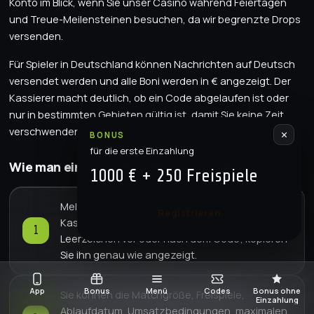
Konto im Blick, wenn Sie unser Casino während Feiertagen
und Treue-Meilensteinen besuchen, da wir begrenzte Drops
versenden.
Für Spieler in Deutschland können Nachrichten auf Deutsch
versendet werden und alle Boni werden in € angezeigt. Der
Kassierer macht deutlich, ob ein Code abgelaufen ist oder
nur in bestimmten Gebieten gültig ist, damit Sie keine Zeit
verschwenden.
BONUS
für die erste Einzahlung
Wie man einen Code richtig verwendet
1000 € + 250 Freispiele
Melden Sie sich an und gehen Sie zum
Registrieren
Kassenbereich → Promo. Setzen Sie keine
Leerzeichen vor oder nach dem Code; kopieren
Sie ihn genau wie angezeigt.
App
Bonus
Menü
Codes
Bonus ohne
Sie können die Matchgröße, Freispiele,
Einzahlung
Ablaufdatum, Umsatzbedingungen, maximalen