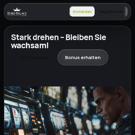
Anmelden
Registrieren
Stark drehen – Bleiben Sie
wachsam!
Jetzt spielen
Bonus erhalten