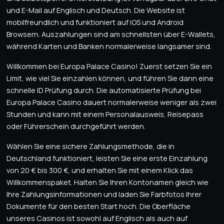
und E-Mail auf Englisch und Deutsch. Die Website ist
mobilfreundlich und funktioniert auf iOS und Android
Browsern. Auszahlungen sind am schnellsten über E-Wallets,
während Karten und Banken normalerweise langsamer sind.
Willkommen bei Europa Palace Casino! Zuerst setzen Sie ein
Limit, wie viel Sie einzahlen können, und führen Sie dann eine
schnelle ID Prüfung durch. Die automatisierte Prüfung bei
Europa Palace Casino dauert normalerweise weniger als zwei
Stunden und kann mit einem Personalausweis, Reisepass
oder Führerschein durchgeführt werden.
Wählen Sie eine sichere Zahlungsmethode, die in
Deutschland funktioniert, leisten Sie eine erste Einzahlung
von 20 € bis 300 €, und erhalten Sie mit einem Klick das
Willkommenspaket. Halten Sie Ihren Kontonamen gleich wie
Ihre Zahlungsinformationen und laden Sie Farbfotos Ihrer
Dokumente für den besten Start hoch. Die Oberfläche
unseres Casinos ist sowohl auf Englisch als auch auf