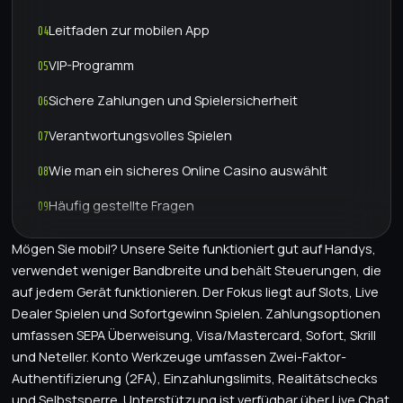
Leitfaden zur mobilen App
04
VIP-Programm
05
Sichere Zahlungen und Spielersicherheit
06
Verantwortungsvolles Spielen
07
Wie man ein sicheres Online Casino auswählt
08
Häufig gestellte Fragen
09
Mögen Sie mobil? Unsere Seite funktioniert gut auf Handys,
verwendet weniger Bandbreite und behält Steuerungen, die
auf jedem Gerät funktionieren. Der Fokus liegt auf Slots, Live
Dealer Spielen und Sofortgewinn Spielen. Zahlungsoptionen
umfassen SEPA Überweisung, Visa/Mastercard, Sofort, Skrill
und Neteller. Konto Werkzeuge umfassen Zwei-Faktor-
Authentifizierung (2FA), Einzahlungslimits, Realitätschecks
und Selbstsperre. Unterstützung ist verfügbar über Live Chat